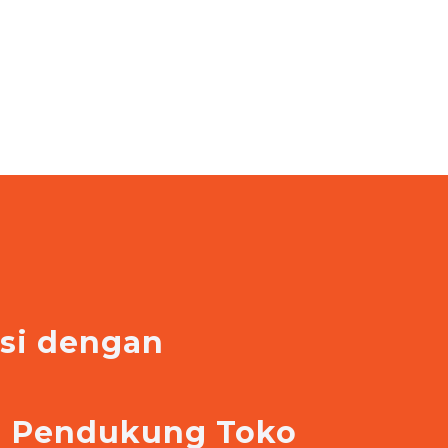
asi dengan
e
si Pendukung Toko