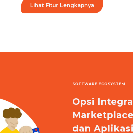
Lihat Fitur Lengkapnya
SOFTWARE ECOSYSTEM
Opsi Integr
Marketplac
dan Aplika