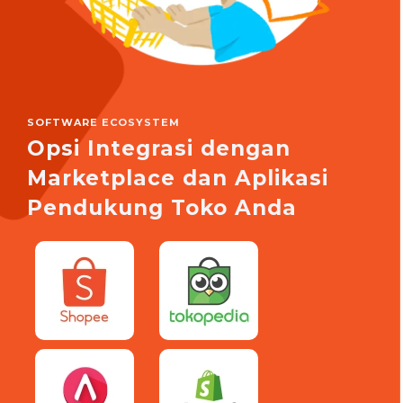
SOFTWARE ECOSYSTEM
Opsi Integrasi dengan
Marketplace dan Aplikasi
Pendukung Toko Anda