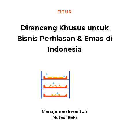
FITUR
Dirancang Khusus untuk
Bisnis Perhiasan & Emas di
Indonesia
Manajemen Inventori
Mutasi Baki