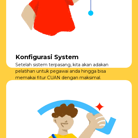
Konfigurasi System
Setelah sistem terpasang, kita akan adakan
pelatihan untuk pegawai anda hingga bisa
memakai fitur CUAN dengan maksimal.