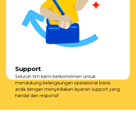
Support
Seluruh tim kami berkomitmen untuk
mendukung kelangsungan operasional bisnis
anda dengan menyediakan layanan support yang
handal dan responsif