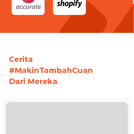
Cerita
#MakinTambahCuan
Dari Mereka