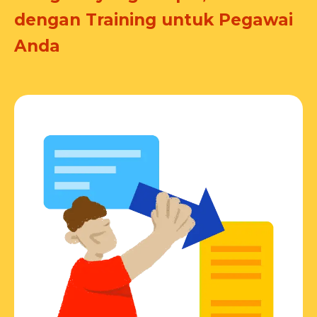
dengan Training untuk Pegawai
Anda