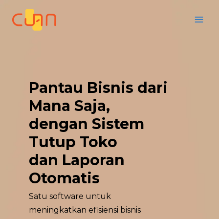
Skip
to
content
Pantau Bisnis dari
Mana Saja,
dengan Sistem
Tutup Toko
dan Laporan
Otomatis
Satu software untuk
meningkatkan efisiensi bisnis