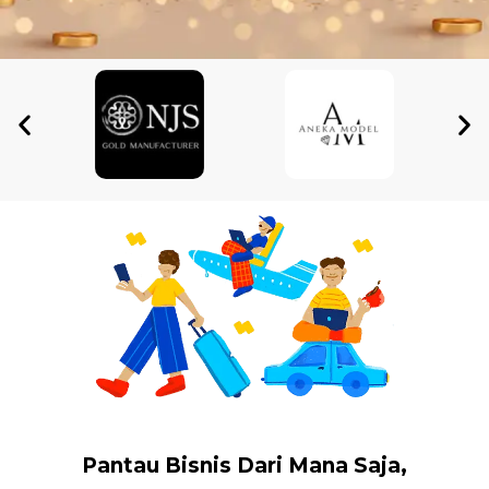
Pantau Bisnis Dari Mana Saja,