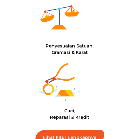
Penyesuaian Satuan,
Gramasi & Karat
Cuci,
Reparasi & Kredit
Lihat Fitur Lengkapnya