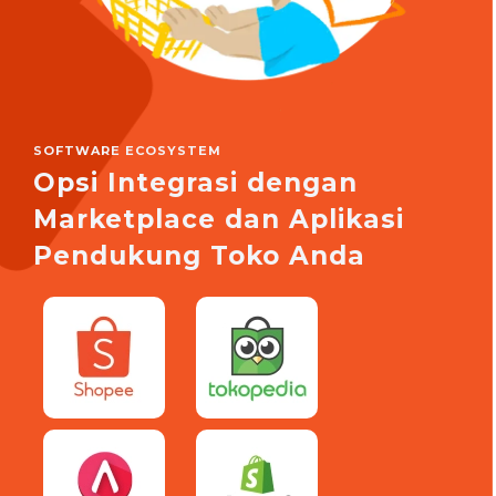
SOFTWARE ECOSYSTEM
Opsi Integrasi dengan
Marketplace dan Aplikasi
Pendukung Toko Anda