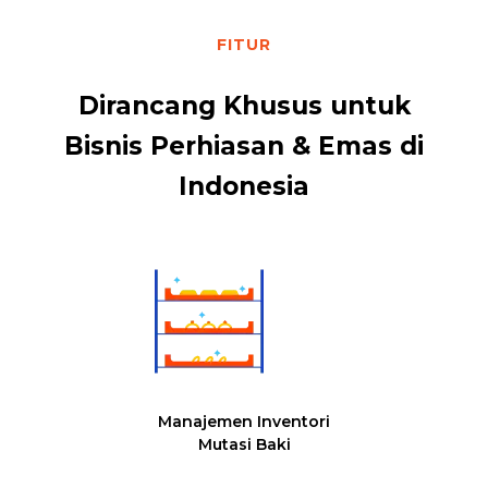
FITUR
Dirancang Khusus untuk
Bisnis Perhiasan & Emas di
Indonesia
Manajemen Inventori
Mutasi Baki