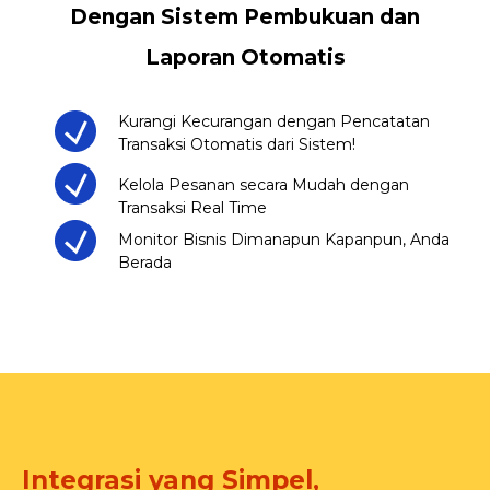
Dengan Sistem Pembukuan dan
Laporan Otomatis
Kurangi Kecurangan dengan Pencatatan
Transaksi Otomatis dari Sistem!
Kelola Pesanan secara Mudah dengan
Transaksi Real Time
Monitor Bisnis Dimanapun Kapanpun, Anda
Berada
Integrasi yang Simpel,