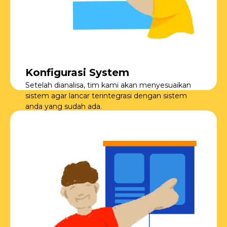
Konfigurasi System
Setelah dianalisa, tim kami akan menyesuaikan
sistem agar lancar terintegrasi dengan sistem
anda yang sudah ada.