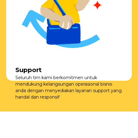
Support
Seluruh tim kami berkomitmen untuk
mendukung kelangsungan operasional bisnis
anda dengan menyediakan layanan support yang
handal dan responsif