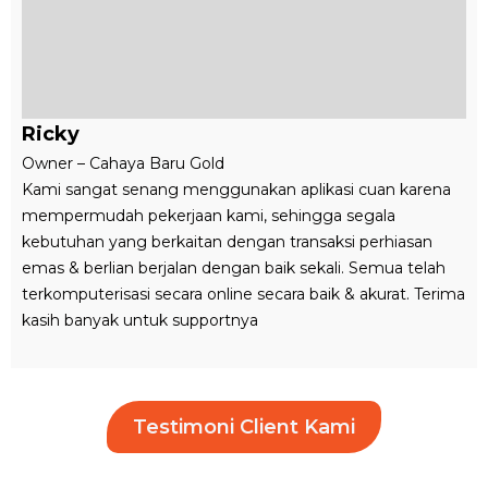
Ricky
Owner – Cahaya Baru Gold
Kami sangat senang menggunakan aplikasi cuan karena
mempermudah pekerjaan kami, sehingga segala
kebutuhan yang berkaitan dengan transaksi perhiasan
emas & berlian berjalan dengan baik sekali. Semua telah
terkomputerisasi secara online secara baik & akurat. Terima
kasih banyak untuk supportnya
Testimoni Client Kami