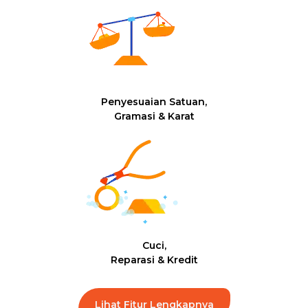
Penyesuaian Satuan,
Gramasi & Karat
Cuci,
Reparasi & Kredit
Lihat Fitur Lengkapnya