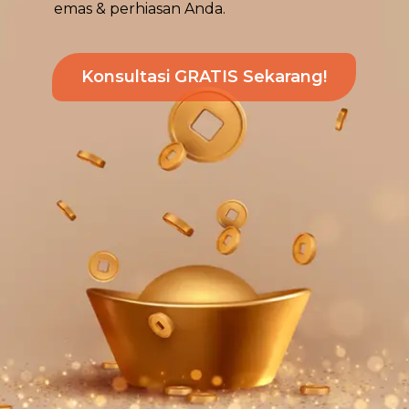
emas & perhiasan Anda.
Konsultasi GRATIS Sekarang!