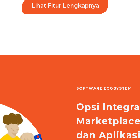
Lihat Fitur Lengkapnya
SOFTWARE ECOSYSTEM
Opsi Integr
Marketplac
dan Aplika