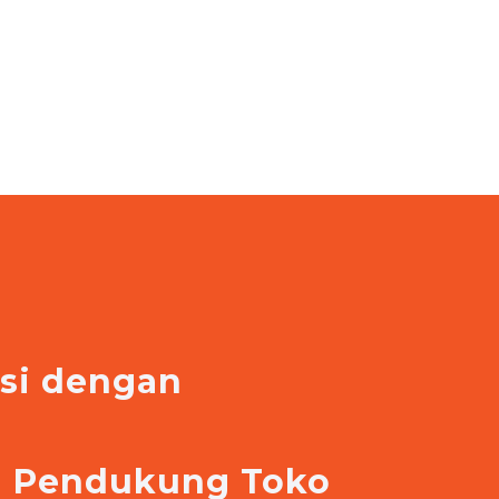
asi dengan
e
si Pendukung Toko