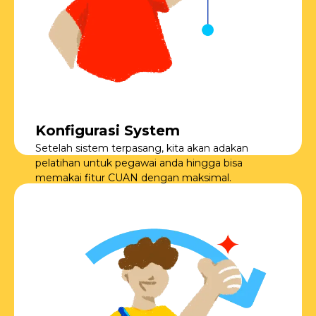
Konfigurasi System
Setelah sistem terpasang, kita akan adakan
pelatihan untuk pegawai anda hingga bisa
memakai fitur CUAN dengan maksimal.