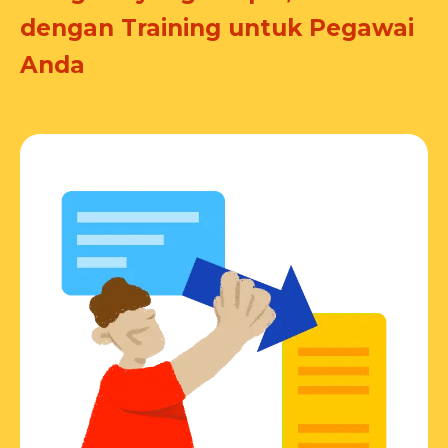
dengan Training untuk Pegawai
Anda