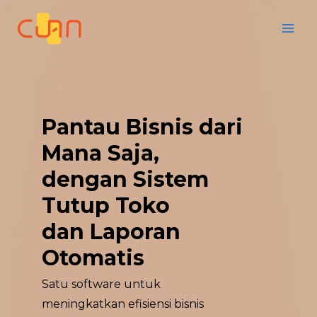
Skip
to
content
Pantau Bisnis dari
Mana Saja,
dengan Sistem
Tutup Toko
dan Laporan
Otomatis
Satu software untuk
meningkatkan efisiensi bisnis