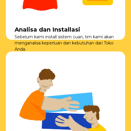
Analisa dan Installasi
Sebelum kami install sistem cuan, tim kami akan
menganalisa keperluan dan kebutuhan dari Toko
Anda.