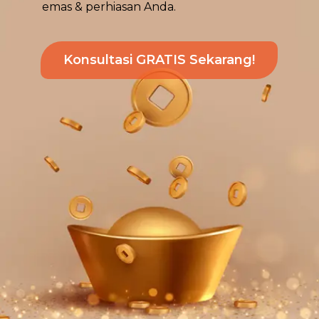
emas & perhiasan Anda.
Konsultasi GRATIS Sekarang!