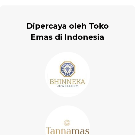
Dipercaya oleh Toko
Emas di Indonesia