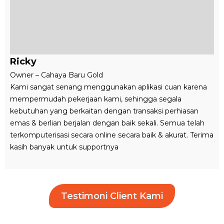
Ricky
Owner – Cahaya Baru Gold
Kami sangat senang menggunakan aplikasi cuan karena
mempermudah pekerjaan kami, sehingga segala
kebutuhan yang berkaitan dengan transaksi perhiasan
emas & berlian berjalan dengan baik sekali. Semua telah
terkomputerisasi secara online secara baik & akurat. Terima
kasih banyak untuk supportnya
Testimoni Client Kami