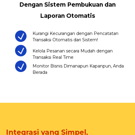
Dengan Sistem Pembukuan dan
Laporan Otomatis
Kurangi Kecurangan dengan Pencatatan
Transaksi Otomatis dari Sistem!
Kelola Pesanan secara Mudah dengan
Transaksi Real Time
Monitor Bisnis Dimanapun Kapanpun, Anda
Berada
Integrasi yang Simpel,