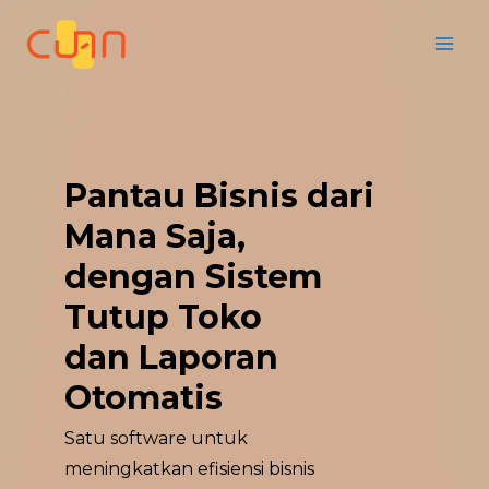
Skip
to
content
Pantau Bisnis dari
Mana Saja,
dengan Sistem
Tutup Toko
dan Laporan
Otomatis
Satu software untuk
meningkatkan efisiensi bisnis