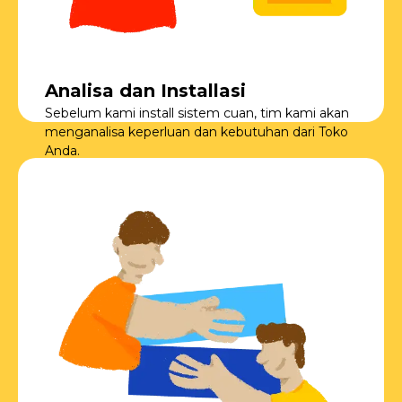
Analisa dan Installasi
Sebelum kami install sistem cuan, tim kami akan
menganalisa keperluan dan kebutuhan dari Toko
Anda.