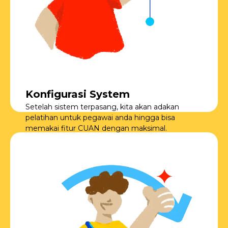
Konfigurasi System
Setelah sistem terpasang, kita akan adakan
pelatihan untuk pegawai anda hingga bisa
memakai fitur CUAN dengan maksimal.