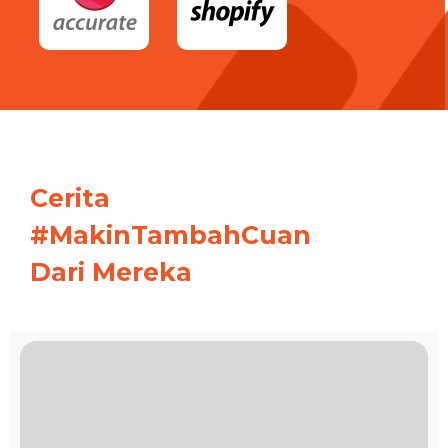
Cerita
#MakinTambahCuan
Dari Mereka