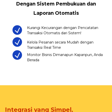
Dengan Sistem Pembukuan dan
Laporan Otomatis
Kurangi Kecurangan dengan Pencatatan
Transaksi Otomatis dari Sistem!
Kelola Pesanan secara Mudah dengan
Transaksi Real Time
Monitor Bisnis Dimanapun Kapanpun, Anda
Berada
Integrasi yang Simpel,