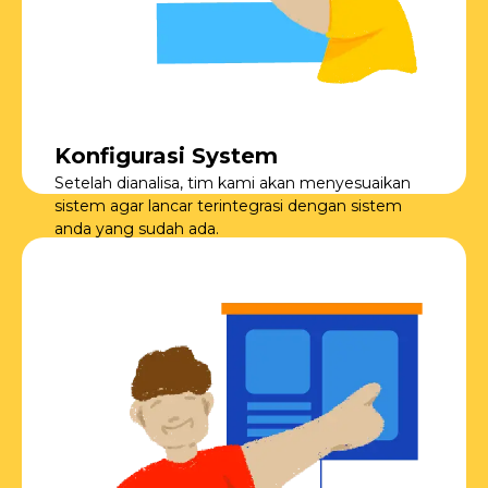
Konfigurasi System
Setelah dianalisa, tim kami akan menyesuaikan
sistem agar lancar terintegrasi dengan sistem
anda yang sudah ada.