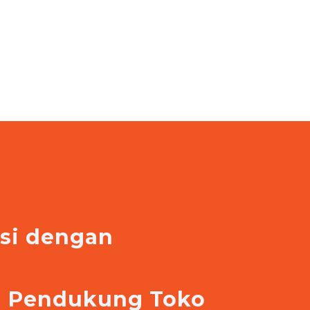
asi dengan
e
si Pendukung Toko