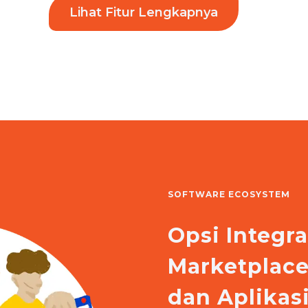
Lihat Fitur Lengkapnya
SOFTWARE ECOSYSTEM
Opsi Integr
Marketplac
dan Aplika