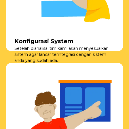
Konfigurasi System
Setelah dianalisa, tim kami akan menyesuaikan
sistem agar lancar terintegrasi dengan sistem
anda yang sudah ada.