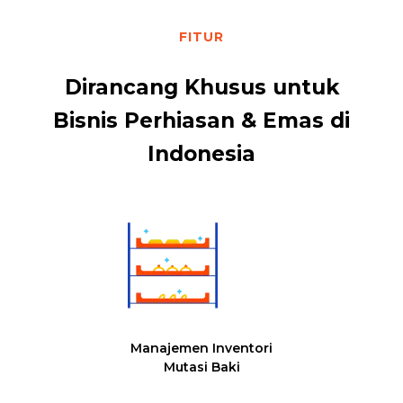
FITUR
Dirancang Khusus untuk
Bisnis Perhiasan & Emas di
Indonesia
Manajemen Inventori
Mutasi Baki