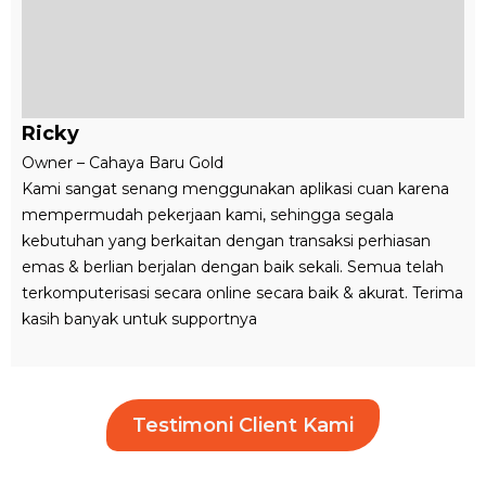
Ricky
Owner – Cahaya Baru Gold
Kami sangat senang menggunakan aplikasi cuan karena
mempermudah pekerjaan kami, sehingga segala
kebutuhan yang berkaitan dengan transaksi perhiasan
emas & berlian berjalan dengan baik sekali. Semua telah
terkomputerisasi secara online secara baik & akurat. Terima
kasih banyak untuk supportnya
Testimoni Client Kami