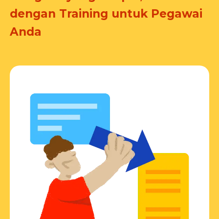
dengan Training untuk Pegawai
Anda