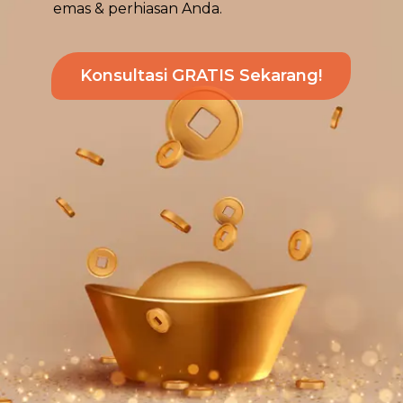
emas & perhiasan Anda.
Konsultasi GRATIS Sekarang!