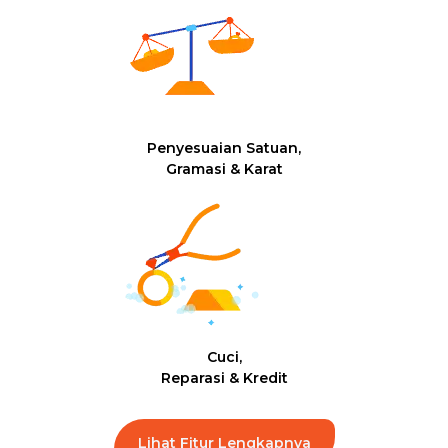
Penyesuaian Satuan,
Gramasi & Karat
Cuci,
Reparasi & Kredit
Lihat Fitur Lengkapnya