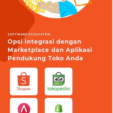
SOFTWARE ECOSYSTEM
Opsi Integrasi dengan
Marketplace dan Aplikasi
Pendukung Toko Anda