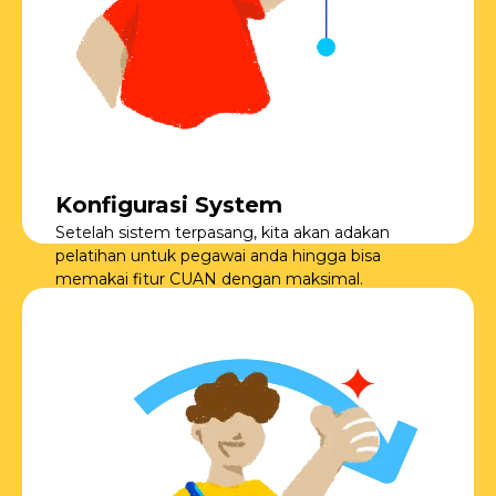
Konfigurasi System
Setelah sistem terpasang, kita akan adakan
pelatihan untuk pegawai anda hingga bisa
memakai fitur CUAN dengan maksimal.