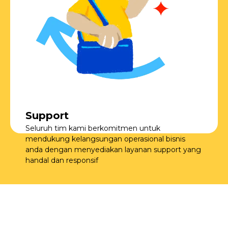
Support
Seluruh tim kami berkomitmen untuk
mendukung kelangsungan operasional bisnis
anda dengan menyediakan layanan support yang
handal dan responsif