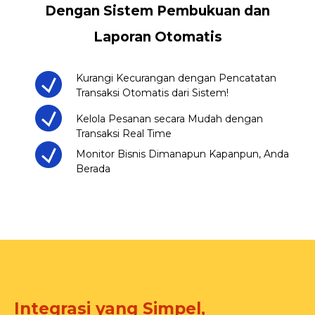
Dengan Sistem Pembukuan dan
Laporan Otomatis
Kurangi Kecurangan dengan Pencatatan
Transaksi Otomatis dari Sistem!
Kelola Pesanan secara Mudah dengan
Transaksi Real Time
Monitor Bisnis Dimanapun Kapanpun, Anda
Berada
Integrasi yang Simpel,