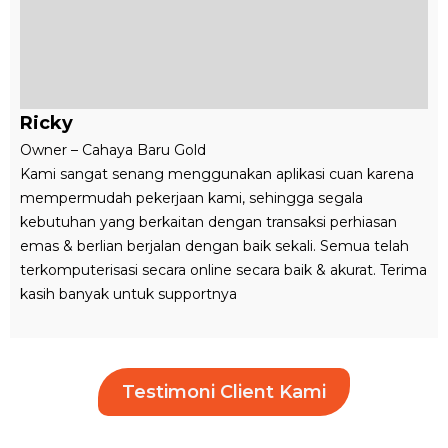
Ricky
Owner – Cahaya Baru Gold
Kami sangat senang menggunakan aplikasi cuan karena
mempermudah pekerjaan kami, sehingga segala
kebutuhan yang berkaitan dengan transaksi perhiasan
emas & berlian berjalan dengan baik sekali. Semua telah
terkomputerisasi secara online secara baik & akurat. Terima
kasih banyak untuk supportnya
Testimoni Client Kami