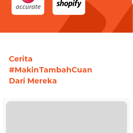
Cerita
#MakinTambahCuan
Dari Mereka