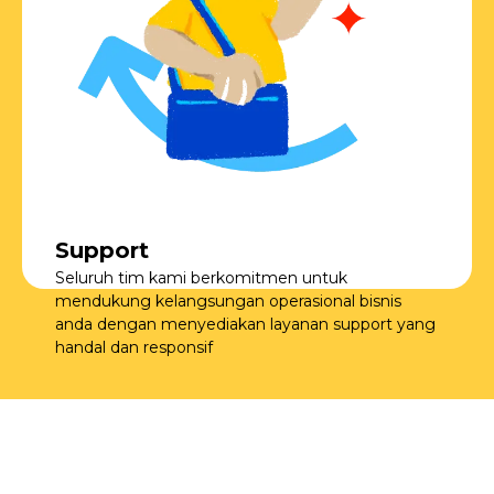
Support
Seluruh tim kami berkomitmen untuk
mendukung kelangsungan operasional bisnis
anda dengan menyediakan layanan support yang
handal dan responsif