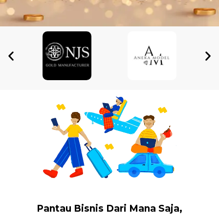
Pantau Bisnis Dari Mana Saja,