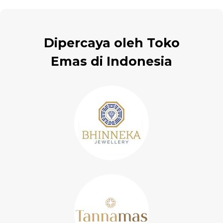
Dipercaya oleh Toko
Emas di Indonesia