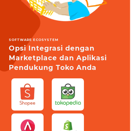
SOFTWARE ECOSYSTEM
Opsi Integrasi dengan
Marketplace dan Aplikasi
Pendukung Toko Anda