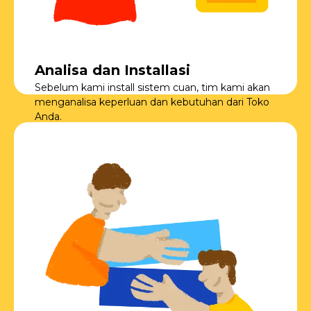
Analisa dan Installasi
Sebelum kami install sistem cuan, tim kami akan
menganalisa keperluan dan kebutuhan dari Toko
Anda.