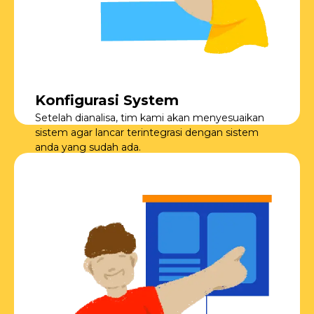
Konfigurasi System
Setelah dianalisa, tim kami akan menyesuaikan
sistem agar lancar terintegrasi dengan sistem
anda yang sudah ada.