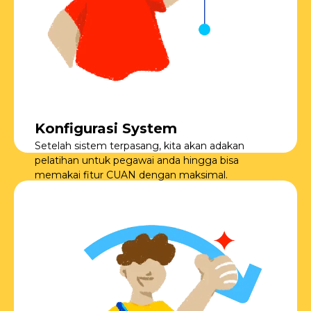
Konfigurasi System
Setelah sistem terpasang, kita akan adakan
pelatihan untuk pegawai anda hingga bisa
memakai fitur CUAN dengan maksimal.