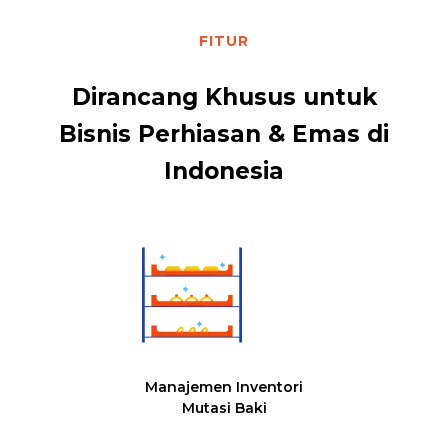
FITUR
Dirancang Khusus untuk
Bisnis Perhiasan & Emas di
Indonesia
Manajemen Inventori
Mutasi Baki