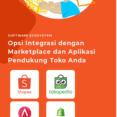
SOFTWARE ECOSYSTEM
Opsi Integrasi dengan
Marketplace dan Aplikasi
Pendukung Toko Anda