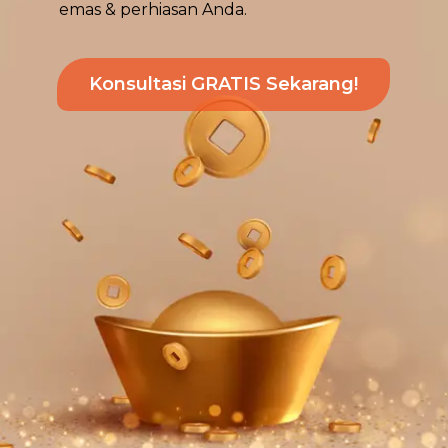
emas & perhiasan Anda.
Konsultasi GRATIS Sekarang!