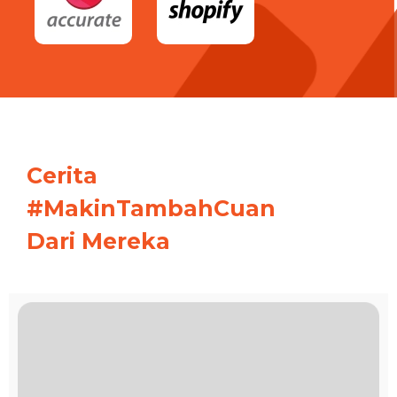
Cerita
#MakinTambahCuan
Dari Mereka