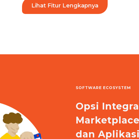
Lihat Fitur Lengkapnya
SOFTWARE ECOSYSTEM
Opsi Integr
Marketplac
dan Aplika