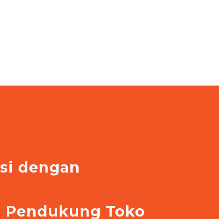
asi dengan
e
si Pendukung Toko