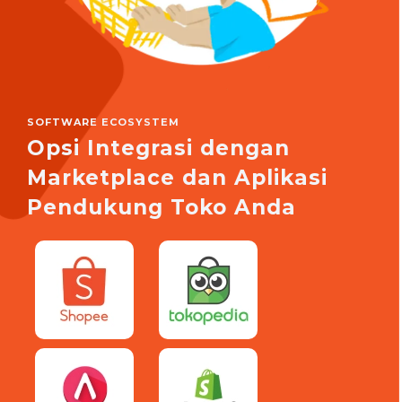
SOFTWARE ECOSYSTEM
Opsi Integrasi dengan
Marketplace dan Aplikasi
Pendukung Toko Anda