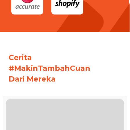
Cerita
#MakinTambahCuan
Dari Mereka