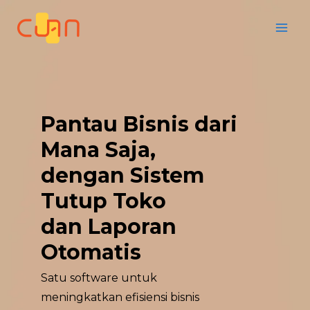
Skip
to
content
Pantau Bisnis dari
Mana Saja,
dengan Sistem
Tutup Toko
dan Laporan
Otomatis
Satu software untuk
meningkatkan efisiensi bisnis