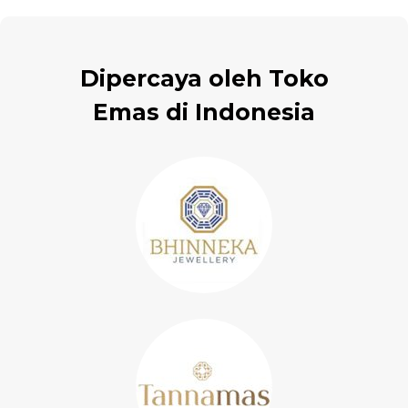
Dipercaya oleh Toko
Emas di Indonesia