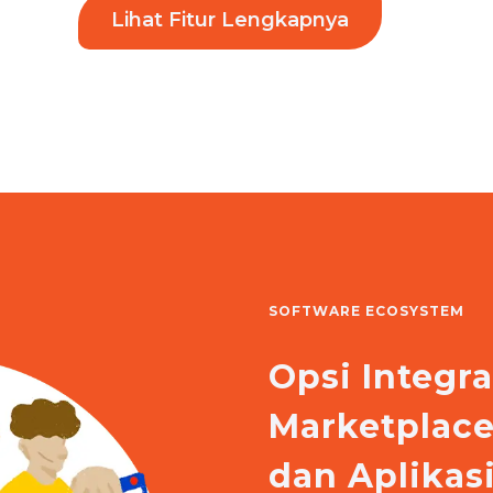
Lihat Fitur Lengkapnya
SOFTWARE ECOSYSTEM
Opsi Integr
Marketplac
dan Aplika