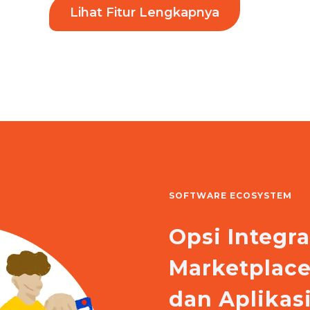
Lihat Fitur Lengkapnya
SOFTWARE ECOSYSTEM
Opsi Integr
Marketplac
dan Aplika