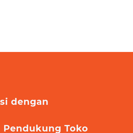
asi dengan
e
si Pendukung Toko