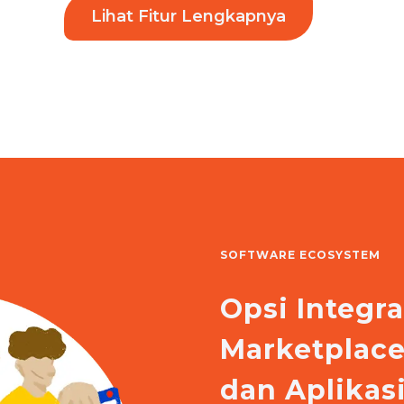
Lihat Fitur Lengkapnya
SOFTWARE ECOSYSTEM
Opsi Integr
Marketplac
dan Aplika