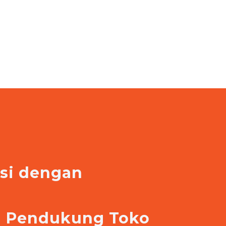
asi dengan
e
si Pendukung Toko