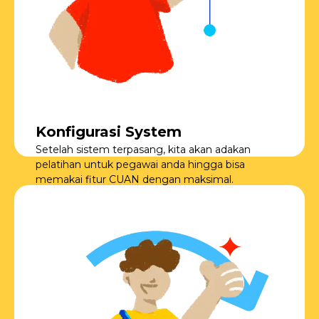
Konfigurasi System
Setelah sistem terpasang, kita akan adakan
pelatihan untuk pegawai anda hingga bisa
memakai fitur CUAN dengan maksimal.