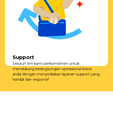
Support
Seluruh tim kami berkomitmen untuk
mendukung kelangsungan operasional bisnis
anda dengan menyediakan layanan support yang
handal dan responsif