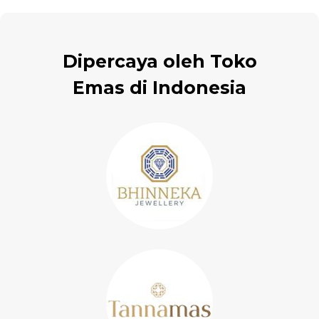
Dipercaya oleh Toko
Emas di Indonesia