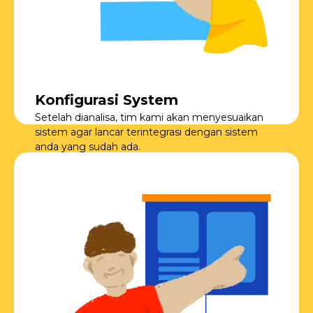
Konfigurasi System
Setelah dianalisa, tim kami akan menyesuaikan
sistem agar lancar terintegrasi dengan sistem
anda yang sudah ada.