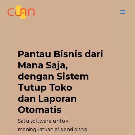
Skip
to
content
Pantau Bisnis dari
Mana Saja,
dengan Sistem
Tutup Toko
dan Laporan
Otomatis
Satu software untuk
meningkatkan efisiensi bisnis