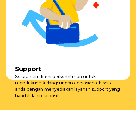
Support
Seluruh tim kami berkomitmen untuk
mendukung kelangsungan operasional bisnis
anda dengan menyediakan layanan support yang
handal dan responsif