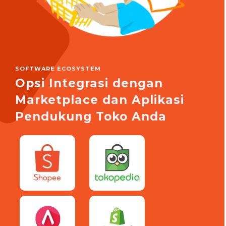
SOFTWARE ECOSYSTEM
Opsi Integrasi dengan
Marketplace dan Aplikasi
Pendukung Toko Anda