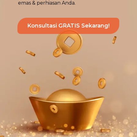
emas & perhiasan Anda.
Konsultasi GRATIS Sekarang!