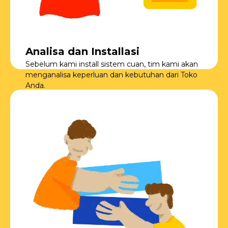
Analisa dan Installasi
Sebelum kami install sistem cuan, tim kami akan
menganalisa keperluan dan kebutuhan dari Toko
Anda.