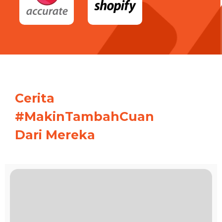
Cerita
#MakinTambahCuan
Dari Mereka