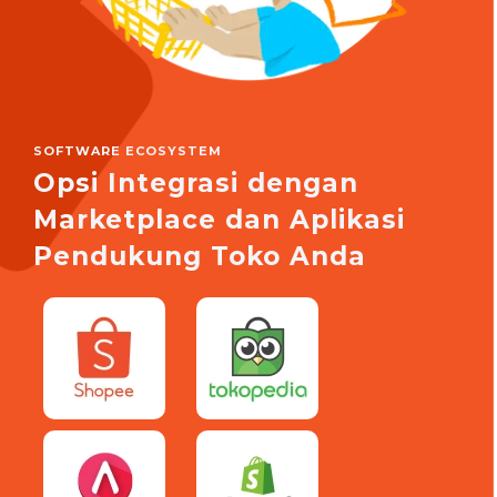
SOFTWARE ECOSYSTEM
Opsi Integrasi dengan
Marketplace dan Aplikasi
Pendukung Toko Anda