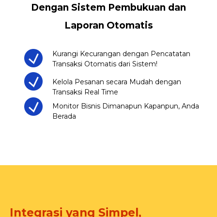
Dengan Sistem Pembukuan dan
Laporan Otomatis
Kurangi Kecurangan dengan Pencatatan
Transaksi Otomatis dari Sistem!
Kelola Pesanan secara Mudah dengan
Transaksi Real Time
Monitor Bisnis Dimanapun Kapanpun, Anda
Berada
Integrasi yang Simpel,