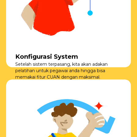
Konfigurasi System
Setelah sistem terpasang, kita akan adakan
pelatihan untuk pegawai anda hingga bisa
memakai fitur CUAN dengan maksimal.