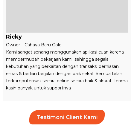
Ricky
Owner – Cahaya Baru Gold
Kami sangat senang menggunakan aplikasi cuan karena
mempermudah pekerjaan kami, sehingga segala
kebutuhan yang berkaitan dengan transaksi perhiasan
emas & berlian berjalan dengan baik sekali. Semua telah
terkomputerisasi secara online secara baik & akurat. Terima
kasih banyak untuk supportnya
Testimoni Client Kami