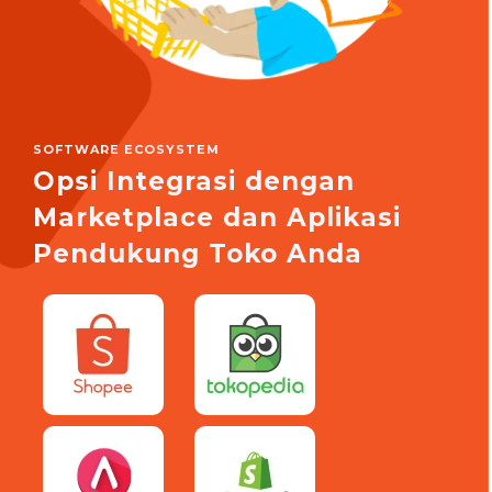
SOFTWARE ECOSYSTEM
Opsi Integrasi dengan
Marketplace dan Aplikasi
Pendukung Toko Anda