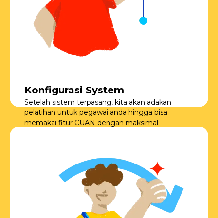
Konfigurasi System
Setelah sistem terpasang, kita akan adakan
pelatihan untuk pegawai anda hingga bisa
memakai fitur CUAN dengan maksimal.