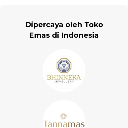
Dipercaya oleh Toko
Emas di Indonesia