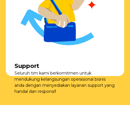
Support
Seluruh tim kami berkomitmen untuk
mendukung kelangsungan operasional bisnis
anda dengan menyediakan layanan support yang
handal dan responsif