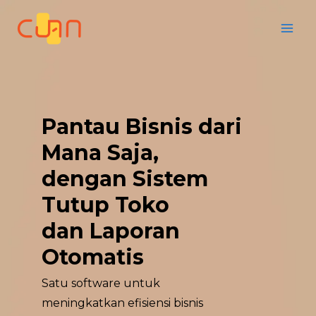
Skip
to
content
Pantau Bisnis dari
Mana Saja,
dengan Sistem
Tutup Toko
dan Laporan
Otomatis
Satu software untuk
meningkatkan efisiensi bisnis