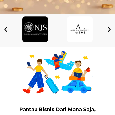
Pantau Bisnis Dari Mana Saja,