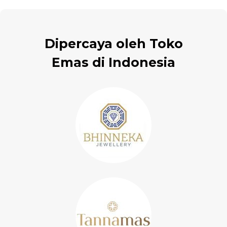
Dipercaya oleh Toko
Emas di Indonesia