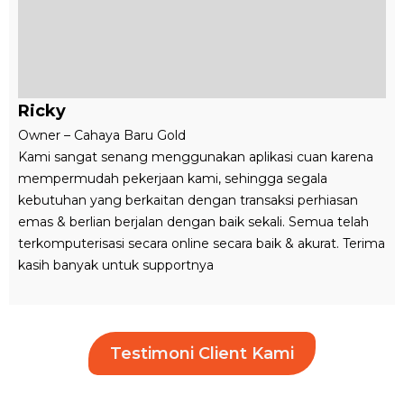
Ricky
Owner – Cahaya Baru Gold
Kami sangat senang menggunakan aplikasi cuan karena
mempermudah pekerjaan kami, sehingga segala
kebutuhan yang berkaitan dengan transaksi perhiasan
emas & berlian berjalan dengan baik sekali. Semua telah
terkomputerisasi secara online secara baik & akurat. Terima
kasih banyak untuk supportnya
Testimoni Client Kami