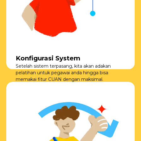
Konfigurasi System
Setelah sistem terpasang, kita akan adakan
pelatihan untuk pegawai anda hingga bisa
memakai fitur CUAN dengan maksimal.