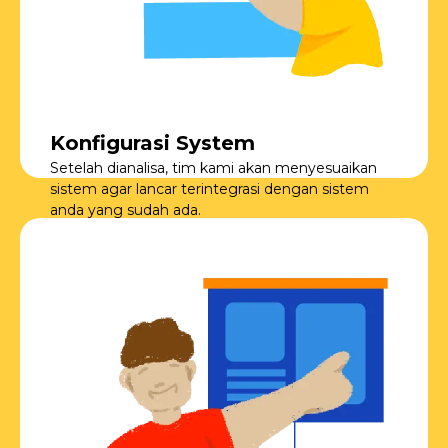
Konfigurasi System
Setelah dianalisa, tim kami akan menyesuaikan
sistem agar lancar terintegrasi dengan sistem
anda yang sudah ada.