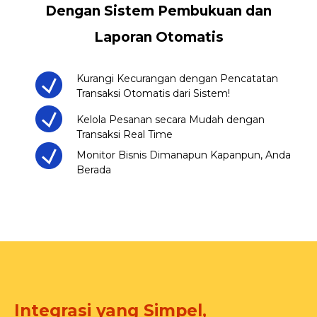
Dengan Sistem Pembukuan dan
Laporan Otomatis
Kurangi Kecurangan dengan Pencatatan
Transaksi Otomatis dari Sistem!
Kelola Pesanan secara Mudah dengan
Transaksi Real Time
Monitor Bisnis Dimanapun Kapanpun, Anda
Berada
Integrasi yang Simpel,