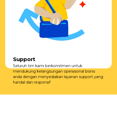
Support
Seluruh tim kami berkomitmen untuk
mendukung kelangsungan operasional bisnis
anda dengan menyediakan layanan support yang
handal dan responsif