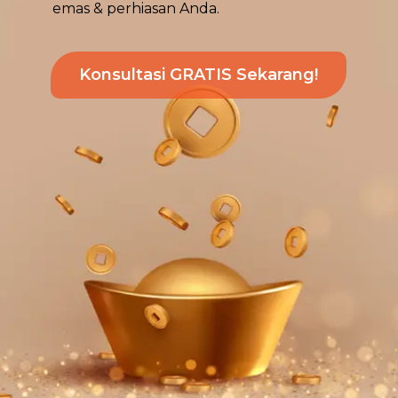
emas & perhiasan Anda.
Konsultasi GRATIS Sekarang!