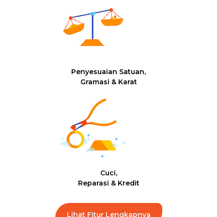
Penyesuaian Satuan,
Gramasi & Karat
Cuci,
Reparasi & Kredit
Lihat Fitur Lengkapnya